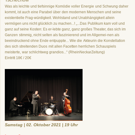
Was als leichte und tiefsinnige Komödie voller Energie
und Schwung daher
kommt, ist auch eine Parabel über
den modernen Menschen und seine
existentielle Frag-
würdigkeit. Wohlstand und Unabhängigkeit allein
vermögen uns nicht glücklich zu machen...! „...Das
Publikum kam voll und
ganz auf seine Kosten: Es er-
lebte ganz, ganz großes Theater, das sich im
Ganzen
stimmig, nicht selten als faszinierend und im Allgemei-
nen als
beeindruckend ohne Ende entpuppte... Wie die
Akteurin die Konstellation
des sich streitenden Duos
mit allen Facetten herrlichen Schauspiels
meisterte,
war schlichtweg grandios...“ (RheinNeckarZeitung)
Eintritt 18€ / 20€
Samstag | 02. Oktober 2021 | 19 Uhr