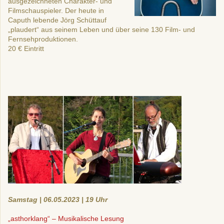
ausgezeichneten Charakter- und
Filmschauspieler. Der heute in
Caputh lebende Jörg Schüttauf
„plaudert“ aus seinem Leben und über seine 130 Film- und
Fernsehproduktionen.
20 €
E
intritt
Samstag | 06.05.2023 | 19 Uhr
„asthorklang“ –
Mu
sikalis
c
he
L
esu
ng