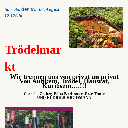
Sa + So,
den
03.+04. August
12-17Uhr
Trödelmar
kt
Wir trennen uns von privat an privat
Von Antikem, Trödel, Hausrat,
Kuriosem….!!!
Cornelia Zuther, Edna Bierbrauer, Rose Trotte
UND RÜDIGER KROGMANN