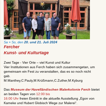
Sa + So, den
20. und 21. Juli 2024
Fercher
Kunst- und Kulturtage
Zwei Tage - Vier Orte – viel Kunst und Kultur
Vier Institutionen aus Ferch haben sich zusammengetan, um
gemeinsam ein Fest zu veranstalten, das es so noch nicht
gab.
M.Manthey,C.Pauly,M.Krüßmann,C.Zuther,M.Kyburg
Das
Museum der Havelländischen Malerkolonie Ferch
bietet
an beiden Tagen von
12:00 bis
16:00 Uhr
freien Eintritt in die aktuelle Ausstellung „Egon von
Kameke und Hubert Globisch Wege zur Malerei“.