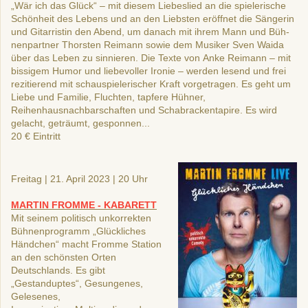
„Wär ich das Glück“ – mit diesem Liebeslied an die spielerische
Schönheit des Lebens und an den Liebsten eröffnet die Sängerin
und Gitarristin den Abend, um danach mit ihrem Mann und Büh-
nenpartner Thorsten Reimann sowie dem Musiker Sven Waida
über
das Leben zu sinnieren. Die Texte von
Anke Reimann
– mit
bissigem
Humor und liebevoller Ironie – werden lesend und frei
rezitierend
mit schauspielerischer Kraft vorgetragen. Es geht um
Liebe und
Familie, Fluchten, tapfere Hühner,
Reihenhausnachbarschaften
und Schabrackentapire. Es wird
gelacht, geträumt, gesponnen...
20 €
E
intritt
Freitag | 21.
A
pril 2023 | 20 Uhr
MARTIN FROMME - KABARETT
Mit seinem politisch unkorrekten
Bühnenprogramm „Glückliches
Händchen“ macht Fromme Station
an den schönsten Orten
Deutschlands. Es gibt
„Gestanduptes“, Gesungenes,
Gelesenes,