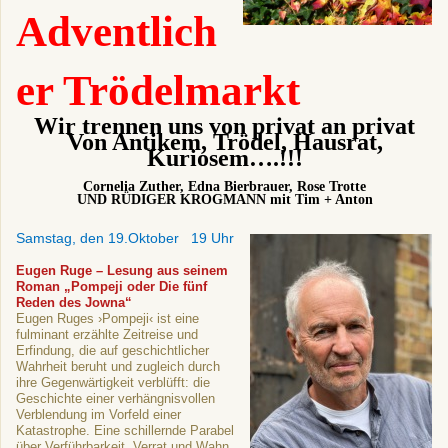
Adventlich
er Trödelmarkt
Wir trennen uns von privat an privat
Von Antikem, Trödel, Hausrat,
Kuriosem….!!!
Cornelia Zuther, Edna Bierbrauer, Rose Trotte
UND RÜDIGER KROGMANN mit Tim + Anton
Samstag, den 19.Oktober 19 Uhr
Eugen Ruge – Lesung aus seinem
Roman „Pompeji oder Die fünf
Reden des Jowna“
Eugen Ruges ›Pompeji‹ ist eine
fulminant erzählte Zeitreise und
Erfindung, die auf geschichtlicher
Wahrheit beruht und zugleich durch
ihre Gegenwärtigkeit verblüfft: die
Geschichte einer verhängnisvollen
Verblendung im Vorfeld einer
Katastrophe. Eine schillernde Parabel
über Verführbarkeit, Verrat und Wahn,