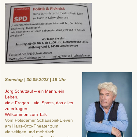
Samstag | 30.09.2023 | 19 Uhr
Jörg
Schüttauf
–
e
in Mann.
e
in
Leb
en.
v
iele Fragen... viel
S
pa
ss
, das alles
z
u
ertragen.
Willkomm
en zum Talk
Vom Potsdamer Schauspiel-Eleven
am Hans-Otto-Theater zum
vielseitigen und mehrfach