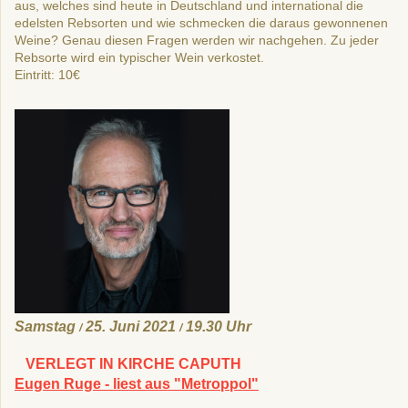
aus, welches sind heute in Deutschland und international die
edelsten Rebsorten und wie schmecken die daraus gewonnenen
Weine? Genau diesen Fragen werden wir nachgehen. Zu jeder
Rebsorte wird ein typischer Wein verkostet.
Eintritt: 10€
Samstag
25. Juni 2021
19.30 Uhr
/
/
VERLEGT IN KIRCHE CAPUTH
Eugen Ruge - liest aus "Metroppol"