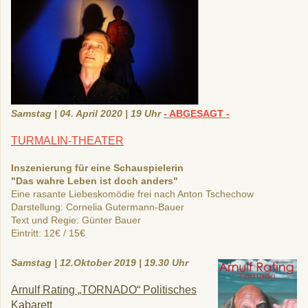
Samstag | 04. April 2020 | 19 Uhr
- ABGESAGT -
TURMALIN-THEATER
Inszenierung für eine Schauspielerin
"Das wahre Leben ist doch anders"
Eine rasante Liebeskomödie frei nach Anton Tschechow
Darstellung: Cornelia Gutermann-Bauer
Text und Regie: Günter Bauer
Eintritt: 12€ / 15€
Samstag | 12.Oktober 2019 | 19.30 Uhr
Arnulf Rating „TORNADO“ Politisches
Kabarett