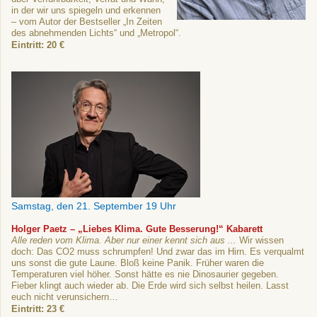
in der wir uns spiegeln und erkennen
– vom Autor der Bestseller „In Zeiten
des abnehmenden Lichts“ und „Metropol“.
Eintritt: 20 €
Samstag, den 21. September 19 Uhr
Holger Paetz – „Liebes Klima. Gute Besserung!“ Kabarett
Alle reden vom Klima. Aber nur einer kennt sich aus ...
Wir wissen
doch: Das CO2 muss schrumpfen! Und zwar das im Hirn. Es verqualmt
uns sonst die gute Laune. Bloß keine Panik. Früher waren die
Temperaturen viel höher. Sonst hätte es nie Dinosaurier gegeben.
Fieber klingt auch wieder ab. Die Erde wird sich selbst heilen. Lasst
euch nicht verunsichern…
Eintritt: 23 €