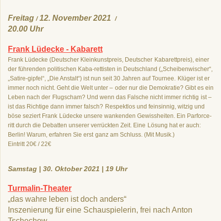
Freitag
12. November 2021
/
/
20.00 Uhr
Frank Lüdecke - Kabarett
Frank Lüdecke (Deutscher Kleinkunstpreis, Deutscher
Kabarettpreis), einer
der führenden politischen Kaba-
rettisten in Deutschland („Scheibenwischer“,
„Satire-
gipfel“, „Die Anstalt“) ist nun seit 30 Jahren auf Tournee.
Klüger ist er
immer noch nicht. Geht die Welt unter –
oder nur die Demokratie? Gibt es ein
Leben nach der
Flugscham? Und wenn das Falsche nicht immer richtig
ist –
ist das Richtige dann immer falsch?
Respektlos und feinsinnig, witzig und
böse seziert Frank
Lüdecke unsere wankenden Gewissheiten. Ein Parforce-
ritt durch die Debatten unserer verrückten Zeit. Eine
Lösung hat er auch:
Berlin! Warum, erfahren Sie erst
ganz am Schluss. (Mit Musik.)
Eintritt 20€ / 22€
Samstag | 30. Oktober 2021 | 19 Uhr
Turmalin-Theater
„das wahre leben ist doch anders“
Inszenierung für eine Schauspielerin,
frei nach Anton
Tschechow