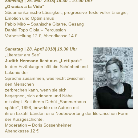
Samstag | 26. Mai 2018| 19.30 – 21.00 Uhr
„Gracias a la Vida“
Südamerikanische Lässigkeit, progressive Texte voller Energie,
Emotion und Optimismus
Pablo Miró – Spanische Gitarre, Gesang
Daniel Topo Gioia – Percussion
Vorbestellung 12 €, Abendkasse 14 €
Samstag | 28. April 2018| 19.30 Uhr
„Literatur am See“
Judith Hermann liest aus „Lettipark“
In den Erzählungen hält die Schönheit und
Lakonie der
Sprache zusammen, was leicht zwischen
den Menschen
zerbrechen kann, wenn sie sich
begegnen, sich erinnern und Nähe
misslingt. Seit ihrem Debüt „Sommerhaus
später“, 1998, bewirkte die Autorin mit
ihren Erzähl-bänden eine Neubewertung der literarischen Form
der Kurzgeschichte.
Moderation – Doris Sossenheimer
Abendkasse 12 €